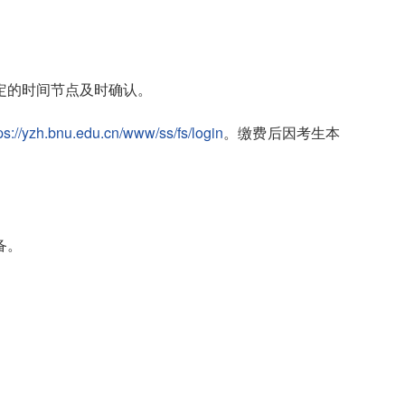
定的时间节点及时确认。
ps://yzh.bnu.edu.cn/www/ss/fs/login
。缴费后因考生本
备。