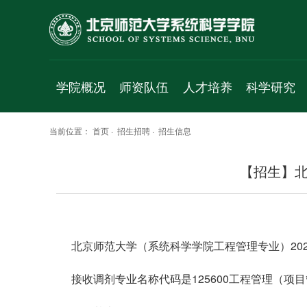
学院概况
师资队伍
人才培养
科学研究
学院简介
人才项目
本科生
科研平台
当前位置：
首页
·
招生招聘
·
招生信息
院长致辞
专职教师
学术研究生
研究方向
【招生】北
历史沿革
珠海校区
专业研究生
研究成果
党政班子
访问学者
科研项目
群团组织
工程实验人员
学术交流
工作机构
行政人员
学术报告
北京师范大学（系统科学学院工程管理专业）20
学科简介
博士后
成果速递
接收调剂专业名称代码是125600工程管理（
发展规划
退休人员