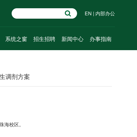
EN
|
内部办公
系统之窗
招生招聘
新闻中心
办事指南
学术速递
招生信息
新闻动态
行政管理
系统科学百问
人才招聘
通知公告
教学管理
招生调剂方案
系统科普
学术预告
科研管理
资源推介
成果速递
人事管理
视频课程
外事管理
财务管理
党建管理
为珠海校区。
学工管理