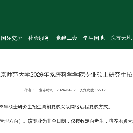
国际交流
社会服务
党建工会
学生园地
院友天地
新闻动态
服务项目
机构人员
学生组织
通知公告
通知公告
新闻动态
通知公告
学生活动
院友理事会
京师范大学2026年系统科学学院专业硕士研究生
学术交流
通知公告
党员之家
学生风采
院友名录
国际会议
教工之家
实习就业
院友风采
作者：
发布时间：2026-04-02
浏览次数：
2912
专题活动
26年硕士研究生招生调剂复试采取网络远程复试方式。
项目管理方向）。该专业为非全日制，仅接收定向考生，培养地点