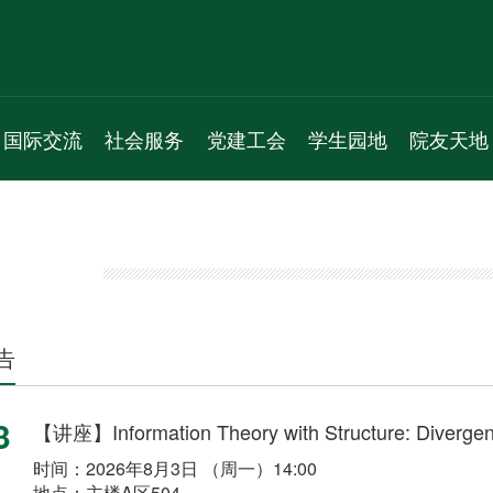
国际交流
社会服务
党建工会
学生园地
院友天地
新闻动态
服务项目
机构人员
学生组织
通知公告
通知公告
新闻动态
通知公告
学生活动
院友理事会
学术交流
通知公告
党员之家
学生风采
院友名录
国际会议
教工之家
实习就业
院友风采
专题活动
告
3
【讲座】Information Theory with Structure: Divergenc
时间：2026年8月3日 （周一）14:00
地点：主楼A区504