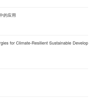
其他
中的应用
s for Climate‑Resilient Sustainable Develop