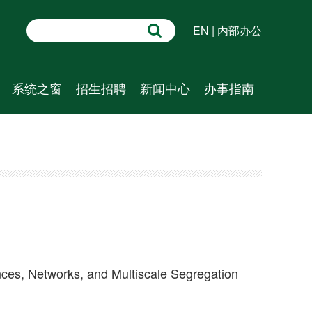
EN
|
内部办公
系统之窗
招生招聘
新闻中心
办事指南
学术速递
招生信息
新闻动态
行政管理
系统科学百问
人才招聘
通知公告
教学管理
系统科普
学术预告
科研管理
资源推介
成果速递
人事管理
视频课程
外事管理
财务管理
es, Networks, and Multiscale Segregation
党建管理
学工管理