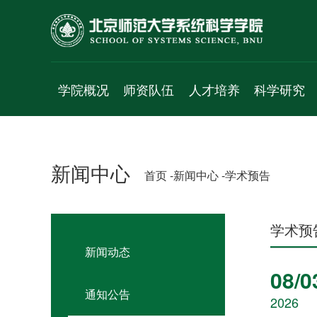
学院概况
师资队伍
人才培养
科学研究
学院简介
人才项目
本科生
科研平台
院长致辞
专职教师
学术研究生
研究方向
新闻中心
首页 -
新闻中心 -
学术预告
历史沿革
珠海校区
专业研究生
研究成果
党政班子
访问学者
科研项目
群团组织
工程实验人员
学术交流
学术预
新闻动态
工作机构
行政人员
学术报告
08/0
学科简介
博士后
成果速递
通知公告
2026
发展规划
退休人员