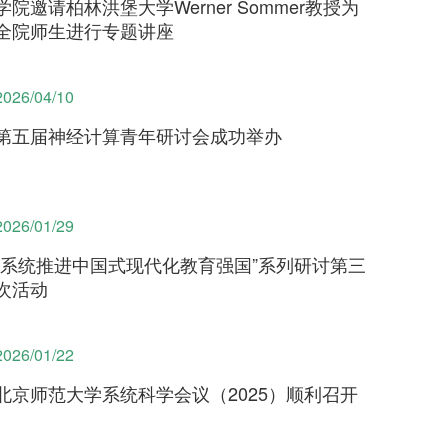
学院邀请柏林洪堡大学Werner Sommer教授为
全院师生进行专题讲座
06/17
01/07
06/03
2025
2026
2026/04/10
类脑感
【讲座】Urban Complexity and the
Design of Synergies for
第五届神经计算青年研讨会成功举办
考招
路识
北京师范大学系统科学创新英才孵化
【成果】北京师范大学樊京芳教授团
Climate‑Resilient Sustainable
成长营（面向高一在读学生）
队在《自然·通讯》发表复杂系统临界
Development
动力学研究成果
2026/01/29
时间：2026年6月23日 （周二）9:30
“系统推进中国式现代化教育强国”系列研讨第三
05/20
地点：主楼A区504
次活动
09/27
05/08
rium
【答辩】银行信贷创造的根基、状态与
2023
2026
2026/01/22
内生机制研究
北京师范大学系统科学会议（2025）顺利召开
院研
层极
【学生】系统科学学院关于启动2022-
【成果】北师大武振伟研究团队在
时间：2026年5月21日（周四）15:00
2023学年奖学金评选的通知
Phys. Rev. B发表最新研究成果
地点：前主楼A区504