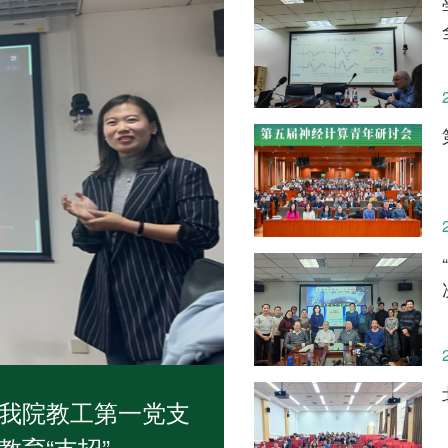
07/13
06/23
07/03
2025
2026
with
【答辩】复杂性涌现机制及其在
works, and
知与决策建模中的应用
科学学院研
旭出版专
系统科学学院教师团队赴贵州高
【成果】网络化系统直接物理链
公示
世界》
生宣传行程（6月24日-26日）
别新方法
时间：2026年7月14日（周二）10:30
地点：科技楼B区604
:00
05/25
11/06
06/01
的反思与构
【讲座】Relaxation to Nonequilib
2023
2026
时间：2026年5月27日 （周三）10:00
科学学院研
复杂系
【学生】关于2023年系统科学学
【成果】北极海冰减少影响平流
我院教工第一党支
地点：主楼A区504
30
公示
授团队提
究生学术创新奖评审结果的公示
涡变率的区域与季节途径
育“支招”