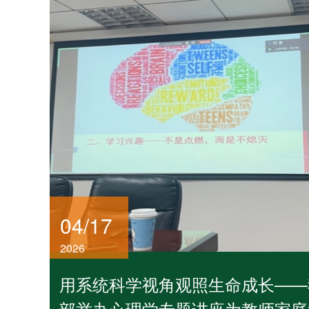
07/31
11/15
07/09
2025
2026
【讲座】Information Theory 
Structure: Divergences, Net
【学生】关于2025年系统
【成果】系统科学学院王文
Multiscale Segregation
究生学术创新奖评审结果的
著《进化力：从原子到复杂
时间：2026年8月3日 （周一）14
地点：主楼A区504
05/29
12/27
06/02
04/17
【讲座】我国主体教育研究
2024
2026
建
2026
【学生】关于2024年系统
【成果】当“涌现”遇上地球
用系统科学视角观照生命成长——
时间：2026年6月3日 （周三）9:
究生学术创新奖评审结果的
统：北京师范大学樊京芳教
地点：前主楼A504
部举办心理学专题讲座为教师家庭教