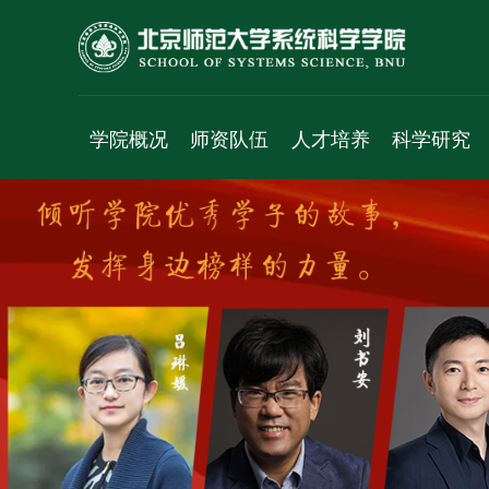
学院概况
师资队伍
人才培养
科学研究
学院简介
人才项目
本科生
科研平台
院长致辞
专职教师
学术研究生
研究方向
历史沿革
珠海校区
专业研究生
研究成果
党政班子
访问学者
科研项目
群团组织
工程实验人员
学术交流
工作机构
行政人员
学术报告
学科简介
博士后
成果速递
发展规划
退休人员