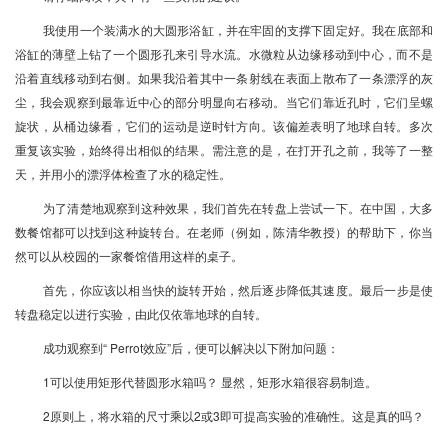
我使用一个装满水的大圆形浴缸，并在牢固的支撑下固定好。我在底部和
浴缸的薄壁上钻了一个圆形孔来引导水流。水微粒从边缘移动到中心，而不是
沿着直线移动到右侧。如果我沿着其中一条射线在表面上散布了一条漂浮的灰
尘，我会观察到最靠近中心的部分明显向右移动。当它们靠近孔时，它们呈螺
旋状，从桶边缘看，它们的运动是逆时针方向。该偏差表明了地球自转。多次
重复该实验，始终得出相似的结果。需注意的是，在打开孔之前，我等了一整
天，并用小的漂浮体检查了水的稳定性。
为了清楚地观察到这种效果，我们首先在转盘上尝试一下。在中国，大多
数餐馆都可以找到这种旋转台。在老师（例如，陈清华教授）的帮助下，你当
然可以从校园的一家餐馆借用这样的桌子。
首先，你应该以相当快的旋转开始，然后逐步降低其速度。最后一步是使
转盘稳定以进行实验，由此仅依靠地球的自转。
成功观察到“ Perrot效应”后，便可以解决以下附加问题：
1可以使用矩形代替圆形水箱吗？ 显然，矩形水箱很容易制造。
2原则上，将水箱的尺寸乘以2或3即可提高实验的准确性。这是真的吗？