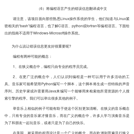
（6）将编程语言产生的错误信息翻译成中文
请注意，该项目面向那些熟悉Linux操作系统的学生，他们知道与Linux紧
密相关的“bash”编程语言，也了解C语言、python或fortran等编程语言。下面给
出的指南不适用于Windows-Microsoft操作系统。
为什么说让错误信息更友好很重要呢?
编程有两种可能的概念：
1、在狭义概念中，编程只由专业的程序员完成。
2、在更广泛的概念中，人们认识到编程是一种可以用于许多活动的工
具。音乐家可能希望用Python编写一个脚本，这个脚本将生成一些特殊的声音
序列。历史学家或许需要用Java来编写一个能够用来检索他所需资源的个人搜
索引擎的程序。我们可以举出很多其他的例子。
举音乐上相似的例子可能有助于使这个区别更加清晰。在狭义的音乐概念
中，只有专业的音乐家才懂音乐，而在广义的概念中，许多人学习演奏音乐是
为了和朋友一起玩音乐，或者只是为了自己的快乐。
在美国，被采用的程序设计是一个广义的概念，而在欧洲则普遍流行狭义