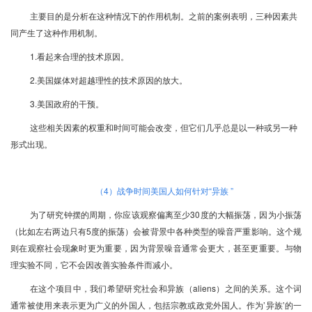
主要目的是分析在这种情况下的作用机制。之前的案例表明，三种因素共
同产生了这种作用机制。
1.看起来合理的技术原因。
2.美国媒体对超越理性的技术原因的放大。
3.美国政府的干预。
这些相关因素的权重和时间可能会改变，但它们几乎总是以一种或另一种
形式出现。
（
4
）战争时间美国人如何针对“异族
”
为了研究钟摆的周期，你应该观察偏离至少30度的大幅振荡，因为小振荡
（比如左右两边只有5度的振荡）会被背景中各种类型的噪音严重影响。这个规
则在观察社会现象时更为重要，因为背景噪音通常会更大，甚至更重要。与物
理实验不同，它不会因改善实验条件而减小。
在这个项目中，我们希望研究社会和异族（aliens）之间的关系。这个词
通常被使用来表示更为广义的外国人，包括宗教或政党外国人。作为’异族’的一