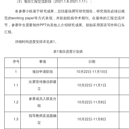
（3）项目汇报交流阶段（2021.1.8-2021.1.11）：
各参赛小组基于研究成果，总结凝练撰写研究报告，研究报告必须以规
范的working paper等方式表现，并鼓励投稿学术期刊。在最终的汇报交流环
节，参赛学生需要制作PPT向其他人介绍研究成果。鼓励采用英语写作和口头
汇报。
详细时间进度安排详见表1。
表1项目进度计划表
序号
事项
日期
1
项目申请阶段
10
月22日-11月10日
比赛宣传微信群建
1.1
10
月22日-11月1日
立
参赛成员入群及分
1.2
10
月22日-11月8日
组
指导教师及选题确
1.3
10
月22日-11月8日
定