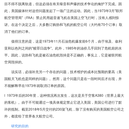
目不得不脱离轨道，但这必须在有关噪音和声爆的技术争论的掩护下完成。因
此，美国媒体针对这些问题发起了一场广泛的运动。因此，当1973年3月"联邦
航空管理局"（FAA）禁止民用超音速飞机在美国上空飞行时，没有人感到惊
讶。在这个决定之后，大多数订购协和飞机的航空公司（大约有70个订单）取
消了他们的订单。
值得注意的是，这是1973年11月石油危机爆发前6个月，由于埃及、叙利
亚和以色列之间的"赎罪日战争"。此外，1985年的油价几乎回到了危机前的水
平。因此，说协和飞机是被石油危机毁掉是不正确的，事实上，它是被联邦航
空局毁掉的。
说实话，必须补充另一个存在的问题，技术维护的成本比预期的要高（美
国航天飞机也是同样的问题）。然而，这个问题只是在一段时间后才出现，并
不能解释早在1973年就取消订单的原因。
l 1973年后的30年里，这种情况再次发生，这次是关于空客A380（世界上最大
的客机）。由于不可能通过一项具体规定禁止它进入美国，美国公司进行了默
许的抵制。截至2018年5月交付的230架飞机，除了没有购买的美国航空公司之
外，都卖给了世界各大航空公司。
研究的目的