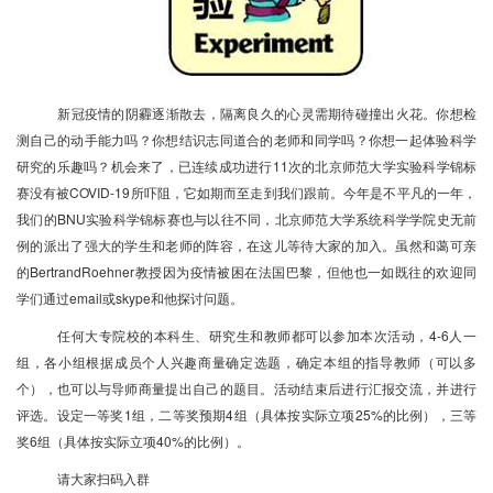
新冠疫情的阴霾逐渐散去，隔离良久的心灵需期待碰撞出火花。你想检
测自己的动手能力吗？你想结识志同道合的老师和同学吗？你想一起体验科学
研究的乐趣吗？机会来了，已连续成功进行11次的北京师范大学实验科学锦标
赛没有被COVID-19所吓阻，它如期而至走到我们跟前。今年是不平凡的一年，
我们的BNU实验科学锦标赛也与以往不同，北京师范大学系统科学学院史无前
例的派出了强大的学生和老师的阵容，在这儿等待大家的加入。虽然和蔼可亲
的BertrandRoehner教授因为疫情被困在法国巴黎，但他也一如既往的欢迎同
学们通过email或skype和他探讨问题。
任何大专院校的本科生、研究生和教师都可以参加本次活动，4-6人一
组，各小组根据成员个人兴趣商量确定选题，确定本组的指导教师（可以多
个），也可以与导师商量提出自己的题目。活动结束后进行汇报交流，并进行
评选。设定一等奖1组，二等奖预期4组（具体按实际立项25%的比例），三等
奖6组（具体按实际立项40%的比例）。
请大家扫码入群