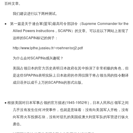
百科文章。
我们建议进行以下两种测试。
● 第一篇是关于連合軍(盟军)最高司令部訓令（Supreme Commander for the
Allied Powers Instructions，SCAPIN）的文章。可以在以下网站上发现了
这样的SCAPIN标记的例子：
http://www.lpthe.jussieu.fr/~roehner/ocj2.pdf
为什么会对SCAPINs感兴趣呢？
美国占领日本的官方历史表明日本政府在其中扮演了非常积极的角色，但
是这些SPAPINs表明实际上日本政府的作用仅限于将占领当局的指令翻译
成日语并以成千上万的SCAPINs的形式出版。
●
根据美国对日本军事占领的官方描述(1945-1952年)，日本人民和占领军之间
几乎没有发生任何冲突事件，也就是意味着：没有向美国军人开枪，没有
向军用火车投掷石块，没有对驻扎的美国或澳大利亚军队的军营进行纵火
袭击。