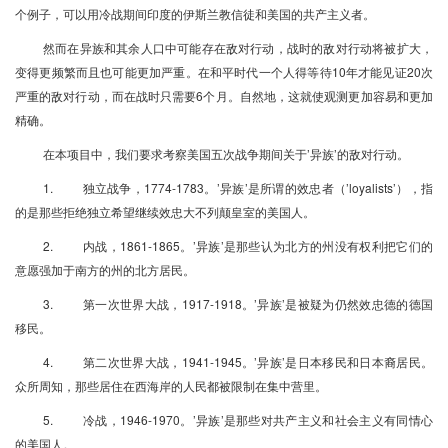
个例子，可以用冷战期间印度的伊斯兰教信徒和美国的共产主义者。
然而在异族和其余人口中可能存在敌对行动，战时的敌对行动将被扩大，
变得更频繁而且也可能更加严重。在和平时代一个人得等待10年才能见证20次
严重的敌对行动，而在战时只需要6个月。自然地，这就使观测更加容易和更加
精确。
在本项目中，我们要求考察美国五次战争期间关于’异族’的敌对行动。
1. 独立战争，1774-1783。’异族’是所谓的效忠者（’loyalists’），指
的是那些拒绝独立希望继续效忠大不列颠皇室的美国人。
2. 内战，1861-1865。’异族’是那些认为北方的州没有权利把它们的
意愿强加于南方的州的北方居民。
3. 第一次世界大战，1917-1918。’异族’是被疑为仍然效忠德的德国
移民。
4. 第二次世界大战，1941-1945。’异族’是日本移民和日本裔居民。
众所周知，那些居住在西海岸的人民都被限制在集中营里。
5. 冷战，1946-1970。’异族’是那些对共产主义和社会主义有同情心
的美国人。