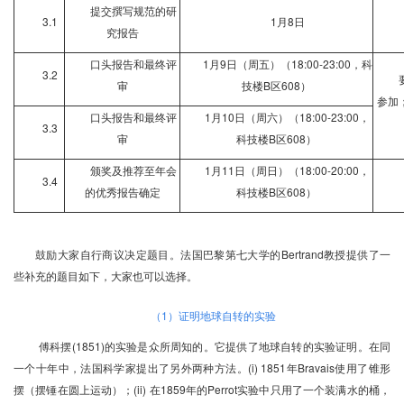
提交撰写规范的研
3.1
1
月8日
究报告
口头报告和最终评
1
月9日（周五）（18:00-23:00，科
3.2
审
技楼B区608）
参加
口头报告和最终评
1
月10日（周六）（18:00-23:00，
3.3
审
科技楼B区608）
颁奖及推荐至年会
1
月11日（周日）（18:00-20:00，
3.4
的优秀报告确定
科技楼B区608）
鼓励大家自行商议决定题目。法国巴黎第七大学的Bertrand教授提供了一
些补充的题目如下，大家也可以选择。
（
1
）证明地球自转的实验
傅科摆(1851)的实验是众所周知的。它提供了地球自转的实验证明。在同
一个十年中，法国科学家提出了另外两种方法。(i) 1851年Bravais使用了锥形
摆（摆锤在圆上运动）；(ii) 在1859年的Perrot实验中只用了一个装满水的桶，