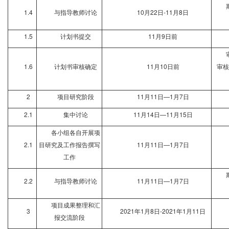
1.4
与指导教师讨论
10
月22日-11月8日
1.5
计划书提交
11
月9日前
1.6
计划书审核确定
11
月10日前
审核
2
项目研究阶段
11
月11日—1月7日
2.1
集中讨论
11
月14日—11月15日
各小组各自开展项
2.1
目研究及工作报告撰写
11
月11日—1月7日
工作
2.2
与指导教师讨论
11
月11日—1月7日
项目成果整理和汇
3
2021
年1月8日-2021年1月11日
报交流阶段