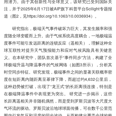
用潜力。由于其创新性与全球意义，该研究已受到国际关
注，并于2025年6月17日被AIP旗下科普平台Scilight专题报
道（图2，见https://doi.org/10.1063/10.0036934）。
研究指出，极端天气事件破坏力巨大，其发生频率和强
度随全球变暖而上升。由于气候系统高度耦合，一地极端温
度事件可能引发远距离的连锁反应（遥相关），理解这种全
球互联性对提升天气预报能力和应对气候风险具有关键意
义。在本研究中，团队首次基于“事件同步”方法，构建了全
球极端升温与降温事件的气候网络（如图3所示），分析其
时空同步特征。研究发现，极端事件之间的显著关联概率密
度在短距离内随距离呈幂律下降，而超过约4,632公里后，
这种趋势被打破，出现了“龙王式”的长距离强连接，特别是
在极端降温事件中表现更为突出。 研究进一步揭示，这些
长距离遥相关并非随机偶然，而是受到罗斯贝波等大尺度大
气环流的驱动。罗斯贝波沿地球球面传播，可在数千公里范
围内引发气压和温度的同步波动，从而构建出覆盖全球的极