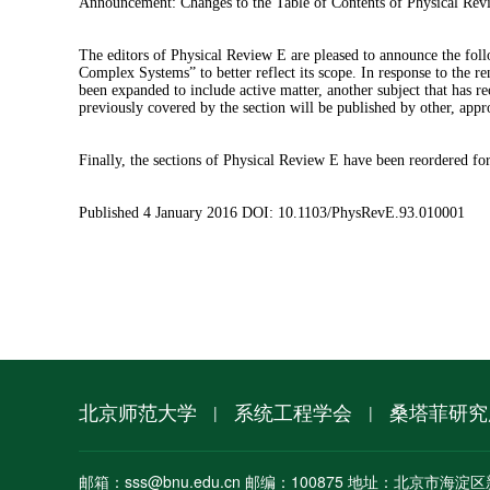
Announcement: Changes to the Table of Contents of Physical Re
The editors of Physical Review E are pleased to announce the foll
Complex Systems” to better reflect its scope. In response to the r
been expanded to include active matter, another subject that has re
previously covered by the section will be published by other, appro
Finally, the sections of Physical Review E have been reordered fo
Published 4 January 2016 DOI: 10.1103/PhysRevE.93.010001
北京师范大学
系统工程学会
桑塔菲研究
|
|
邮箱：sss@bnu.edu.cn 邮编：100875 地址：北京市海淀区