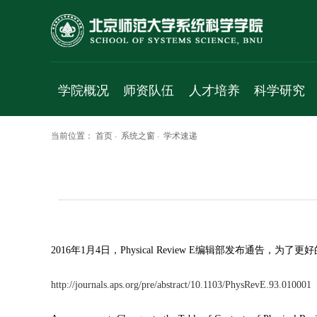
学院概况
师资队伍
人才培养
科学研究
学院简介
人才项目
本科生
科研平台
当前位置：
首页
·
系统之窗
·
学术速递
院长致辞
专职教师
学术研究生
研究方向
历史沿革
珠海校区
专业研究生
研究成果
党政班子
访问学者
科研项目
群团组织
工程实验人员
学术交流
工作机构
行政人员
学术报告
2016年1月4日，Physical Review E编辑部发布通告，为了更好的反映
学科简介
博士后
成果速递
http://journals.aps.org/pre/abstract/10.1103/PhysRevE.93.010001
发展规划
退休人员