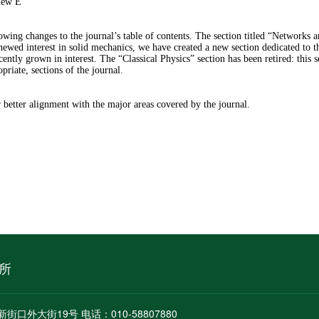
view E
owing changes to the journal’s table of contents. The section titled “Networks
enewed interest in solid mechanics, we have created a new section dedicated to t
cently grown in interest. The “Classical Physics” section has been retired: this 
priate, sections of the journal.
r better alignment with the major areas covered by the journal.
所
新街口外大街19号 电话：010-58807880