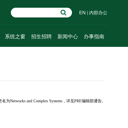
EN
|
内部办公
系统之窗
招生招聘
新闻中心
办事指南
学术速递
招生信息
新闻动态
行政管理
系统科学百问
人才招聘
通知公告
教学管理
系统科普
学术预告
科研管理
资源推介
成果速递
人事管理
视频课程
外事管理
财务管理
更名为Networks and Complex Systems，详见PRE编辑部通告。
党建管理
学工管理