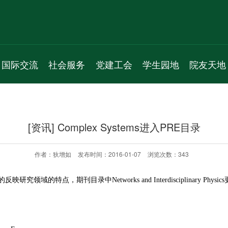
国际交流
社会服务
党建工会
学生园地
院友天地
新闻动态
服务项目
机构人员
学生组织
通知公告
通知公告
新闻动态
通知公告
学生活动
院友理事会
[资讯] Complex Systems进入PRE目录
学术交流
通知公告
党员之家
学生风采
院友名录
国际会议
教工之家
实习就业
院友风采
作者：狄增如
发布时间：2016-01-07
浏览次数：
343
专题活动
研究领域的特点，期刊目录中Networks and Interdisciplinary Physics