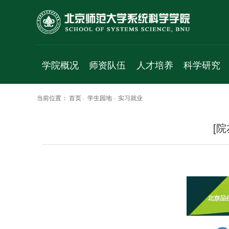
学院概况
师资队伍
人才培养
科学研究
学院简介
人才项目
本科生
科研平台
当前位置：
首页
·
学生园地
·
实习就业
院长致辞
专职教师
学术研究生
研究方向
[
历史沿革
珠海校区
专业研究生
研究成果
党政班子
访问学者
科研项目
群团组织
工程实验人员
学术交流
工作机构
行政人员
学术报告
学科简介
博士后
成果速递
发展规划
退休人员