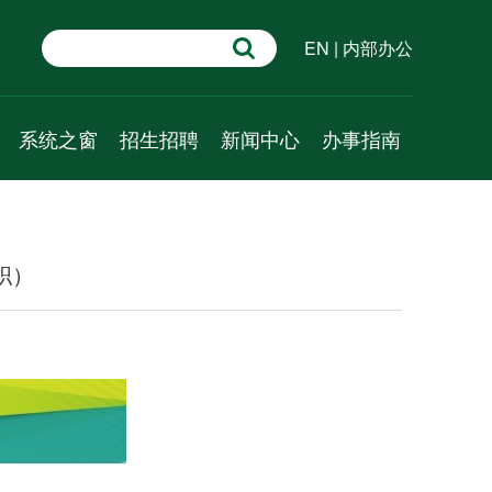
EN
|
内部办公
系统之窗
招生招聘
新闻中心
办事指南
学术速递
招生信息
新闻动态
行政管理
系统科学百问
人才招聘
通知公告
教学管理
职）
系统科普
学术预告
科研管理
资源推介
成果速递
人事管理
视频课程
外事管理
财务管理
党建管理
学工管理