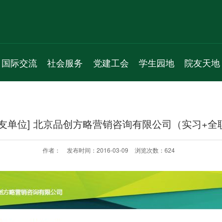
国际交流
社会服务
党建工会
学生园地
院友天地
新闻动态
服务项目
机构人员
学生组织
通知公告
通知公告
新闻动态
通知公告
学生活动
院友理事会
院友单位] 北京品创方略营销咨询有限公司（实习+全
学术交流
通知公告
党员之家
学生风采
院友名录
国际会议
教工之家
实习就业
院友风采
作者：
发布时间：2016-03-09
浏览次数：
624
专题活动