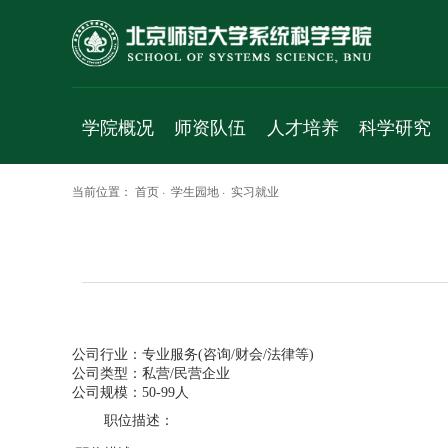
学院概况
师资队伍
人才培养
科学研究
学院简介
人才项目
本科生
科研平台
当前位置：
首页
·
学生园地
·
实习就业
院长致辞
专职教师
学术研究生
研究方向
历史沿革
珠海校区
专业研究生
研究成果
党政班子
访问学者
科研项目
群团组织
工程实验人员
学术交流
工作机构
行政人员
学术报告
公司行业：专业服务(咨询/财会/法律等)
公司类型：私营/民营企业
学科简介
博士后
成果速递
公司规模：50-99人
职位描述：
发展规划
退休人员