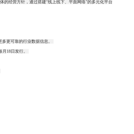
体的经营方针，通过搭建“线上线下、平面网络”的多元化平台
讯，及更多更可靠的行业数据信息。
每月18日发行。
：