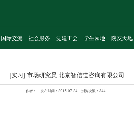
国际交流
社会服务
党建工会
学生园地
院友天地
新闻动态
服务项目
机构人员
学生组织
通知公告
通知公告
新闻动态
通知公告
学生活动
院友理事会
[实习] 市场研究员 北京智信道咨询有限公司
学术交流
通知公告
党员之家
学生风采
院友名录
国际会议
教工之家
实习就业
院友风采
作者：
发布时间：2015-07-24
浏览次数：
344
专题活动