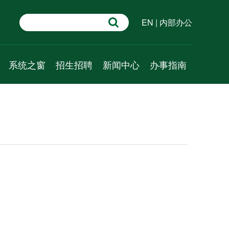
EN
|
内部办公
系统之窗
招生招聘
新闻中心
办事指南
学术速递
招生信息
新闻动态
行政管理
系统科学百问
人才招聘
通知公告
教学管理
系统科普
学术预告
科研管理
资源推介
成果速递
人事管理
视频课程
外事管理
财务管理
党建管理
学工管理