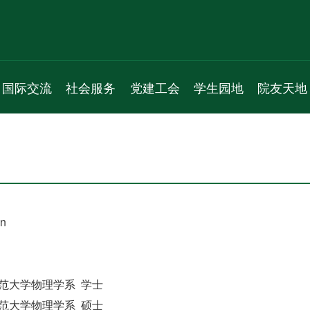
国际交流
社会服务
党建工会
学生园地
院友天地
新闻动态
服务项目
机构人员
学生组织
通知公告
通知公告
新闻动态
通知公告
学生活动
院友理事会
学术交流
通知公告
党员之家
学生风采
院友名录
国际会议
教工之家
实习就业
院友风采
cn
专题活动
 北京师范大学物理学系 学士
 北京师范大学物理学系 硕士