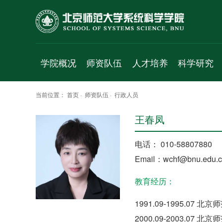
学院概况
师资队伍
人才培养
科学研究
学院简介
人才项目
本科生
科研平台
当前位置：
首页
·
师资队伍
·
行政人员
院长致辞
专职教师
学术研究生
研究方向
王春凤
历史沿革
珠海校区
专业研究生
研究成果
党政班子
访问学者
科研项目
电话： 010-58807880
Email：wchf@bnu.edu.
群团组织
工程实验人员
学术交流
工作机构
行政人员
学术报告
教育经历：
学科简介
博士后
成果速递
1991.09-1995.07
发展规划
退休人员
2000.09-2003.07