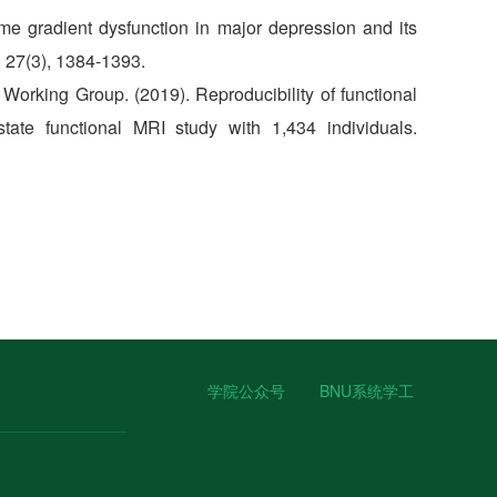
tome gradient dysfunction in major depression and its
, 27(3), 1384-1393.
r Working Group. (2019). Reproducibility of functional
state functional MRI study with 1,434 individuals.
学院公众号
BNU系统学工