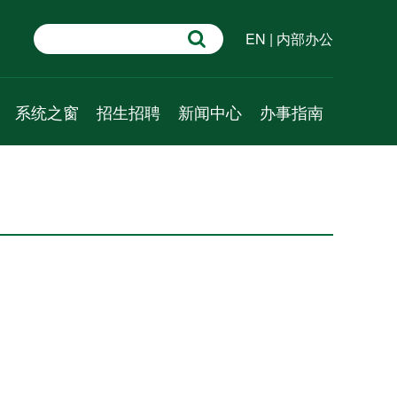
EN
|
内部办公
系统之窗
招生招聘
新闻中心
办事指南
学术速递
招生信息
新闻动态
行政管理
系统科学百问
人才招聘
通知公告
教学管理
系统科普
学术预告
科研管理
资源推介
成果速递
人事管理
视频课程
外事管理
财务管理
党建管理
学工管理