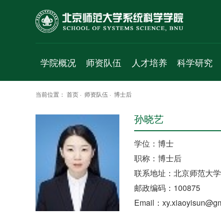
学院概况
师资队伍
人才培养
科学研究
学院简介
人才项目
本科生
科研平台
当前位置：
首页
·
师资队伍
·
博士后
院长致辞
专职教师
学术研究生
研究方向
孙晓艺
历史沿革
珠海校区
专业研究生
研究成果
党政班子
访问学者
科研项目
学位：博士
职称：博士后
群团组织
工程实验人员
学术交流
联系地址：北京师范大学
工作机构
行政人员
学术报告
邮政编码：100875
学科简介
博士后
成果速递
Email：xy.xiaoyisun@gm
发展规划
退休人员