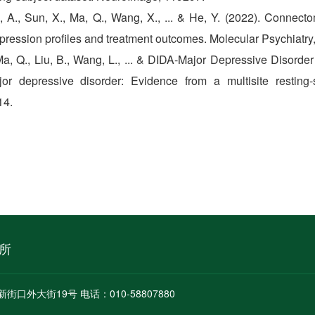
li, A., Sun, X., Ma, Q., Wang, X., ... & He, Y. (2022). Connec
pression profiles and treatment outcomes. Molecular Psychiatry
, Ma, Q., Liu, B., Wang, L., ... & DIDA-Major Depressive Disorde
jor depressive disorder: Evidence from a multisite resting-
14.
所
新街口外大街19号 电话：010-58807880