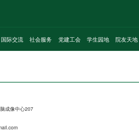
国际交流
社会服务
党建工会
学生园地
院友天地
新闻动态
服务项目
机构人员
学生组织
通知公告
通知公告
新闻动态
通知公告
学生活动
院友理事会
学术交流
通知公告
党员之家
学生风采
院友名录
国际会议
教工之家
实习就业
院友风采
专题活动
脑成像中心207
ail.com