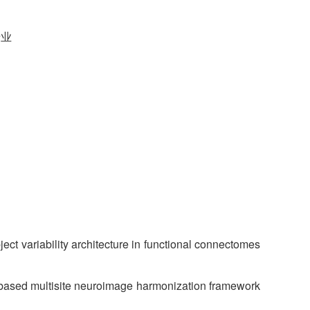
其他
专业
ubject variability architecture in functional connectomes
ing-based multisite neuroimage harmonization framework