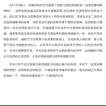
4月13日晚上，研修班组织学员观看了国家大剧院原创歌剧《这里的黎明静
悄悄》，这部歌剧改编自苏联著名作家鲍里斯·利沃维奇·瓦西里耶夫的同名小
说，是纪念“世界反法西斯战争”胜利七十周年的原创歌剧，讲述女兵在二战中抗
击德国侵略者的故事，讴歌坚贞乐观的性格和勇于牺牲的精神。这部歌剧力邀
国内一流主创团队倾力打造。作曲唐建平在创作中注重将欧洲传统歌剧的质
感、俄罗斯民族乐派的美感和苏联卫国战争时期的情感融为一炉。有别于同名
电影的创作，编剧万方在尊重小说原著的基础上，生动刻画人物性格，着力笔
墨于美好与残酷的对比上，从而导引出鲜活生命的毁灭带给人们的悲伤和警
示。导演王晓鹰将写意、诗化的笔调贯穿于全剧的舞台处理中，油画般的勾勒
出大自然的辽远壮阔、人性的美丽温暖与战争的残酷无情。
学员们对于此次国家大剧院观影活动抱以极大的热情，并对于《这里的黎
明静悄悄》这部歌剧反响热烈，小编也希望研修班的最后一项活动能让大家好
好放松一下，同时给研修班画下一个圆满的句号。