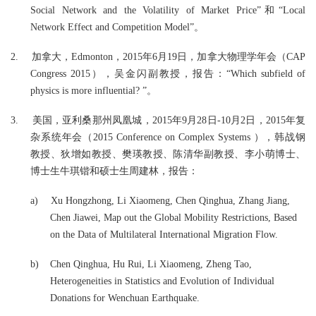
Social Network and the Volatility of Market Price”
和
“Local
Network Effect and Competition Model”
。
2.
加拿大，
Edmonton
，
2015
年
6
月
19
日，加拿大物理学年会（
CAP
Congress 2015
），吴金闪副教授，报告：“
Which subfield of
physics is more influential?
”。
3.
美国，亚利桑那州凤凰城，
2015
年
9
月
28
日
-10
月
2
日，
2015
年复
杂系统年会（
2015 Conference on Complex Systems
），韩战钢
教授、狄增如教授、樊瑛教授、陈清华副教授、李小萌博士、
博士生牛琪锴和硕士生周建林，报告：
a)
Xu Hongzhong, Li Xiaomeng, Chen Qinghua, Zhang Jiang,
Chen Jiawei, Map out the Global Mobility Restrictions, Based
on the Data of Multilateral International Migration Flow.
b)
Chen Qinghua, Hu Rui, Li Xiaomeng, Zheng Tao,
Heterogeneities in Statistics and Evolution of Individual
Donations for Wenchuan Earthquake.