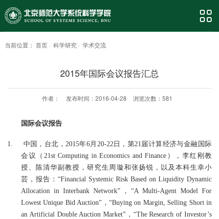
当前位置：
首页
·
科学研究
·
学术交流
2015年国际会议报告汇总
作者：
发布时间：2016-04-28
浏览次数：
581
国际会议报告
1.
中国，台北，
2015
年
6
月
20-22
日，第
21
届计算经济与金融国际
会议（
21st Computing in Economics and Finance
），李红刚教
授、陈清华副教授，研究生周璇和张扬锐，以及本科生幸小
芸，报告：
“Financial Systemic Risk Based on Liquidity Dynamic
Allocation in Interbank Network”
，
“A Multi-Agent Model For
Lowest Unique Bid Auction”
，
“Buying on Margin, Selling Short in
an Artificial Double Auction Market”
，
“The Research of Investor’s