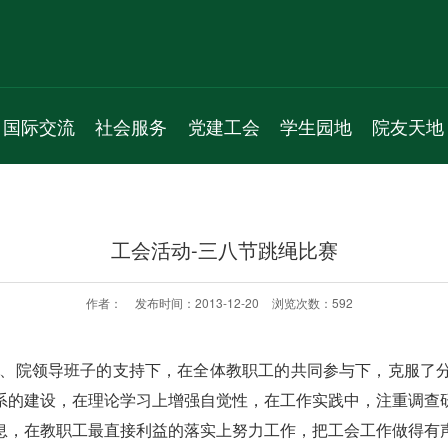
国际交流
社会服务
党建工会
学生园地
院友天地
新闻动态
服务项目
机构人员
学生组织
通知公告
通知公告
新闻动态
通知公告
学生活动
院友理事会
工会活动-三八节跳绳比赛
学术交流
通知公告
党员之家
学生风采
院友名录
国际会议
教工之家
实习就业
院友风采
作者：
发布时间：2013-12-20
浏览次数：
592
专题活动
总支、院领导班子的支持下，在全体教职工的共同参与下，克服了
系的建设，在理论学习上增强自觉性，在工作实践中，注重调查
息，在教职工最直接利益的落实上努力工作，把工会工作做得有