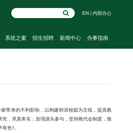
EN
|
内部办公
系统之窗
招生招聘
新闻中心
办事指南
学术速递
招生信息
新闻动态
行政管理
系统科学百问
人才招聘
通知公告
教学管理
系统科普
学术预告
科研管理
资源推介
成果速递
人事管理
视频课程
外事管理
财务管理
分家带来的不利影响，以构建和谐校园为主线，提高教
党建管理
研究，求真务实；加强源头参与，坚持教代会制度，推
学工管理
声有色1。