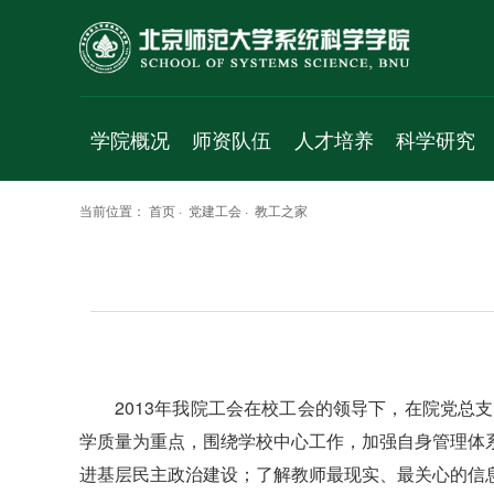
学院概况
师资队伍
人才培养
科学研究
学院简介
人才项目
本科生
科研平台
当前位置：
首页
·
党建工会
·
教工之家
院长致辞
专职教师
学术研究生
研究方向
历史沿革
珠海校区
专业研究生
研究成果
党政班子
访问学者
科研项目
群团组织
工程实验人员
学术交流
工作机构
行政人员
学术报告
2013年我院工会在校工会的领导下，在院党
学科简介
博士后
成果速递
学质量为重点，围绕学校中心工作，加强自身管理体
发展规划
退休人员
进基层民主政治建设；了解教师最现实、最关心的信