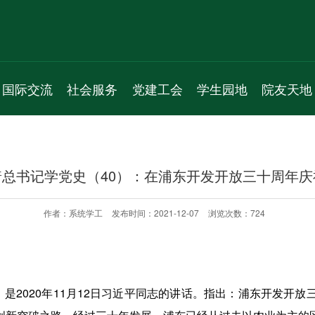
国际交流
社会服务
党建工会
学生园地
院友天地
新闻动态
服务项目
机构人员
学生组织
通知公告
通知公告
新闻动态
通知公告
学生活动
院友理事会
总书记学党史（40）：在浦东开发开放三十周年
学术交流
通知公告
党员之家
学生风采
院友名录
国际会议
教工之家
实习就业
院友风采
作者：系统学工
发布时间：2021-12-07
浏览次数：
724
专题活动
是2020年11月12日习近平同志的讲话。指出：浦东开发开