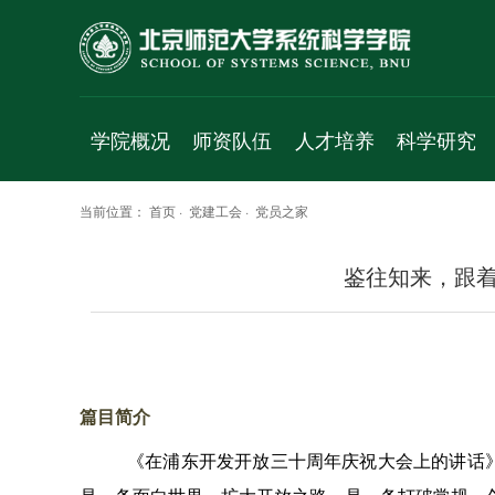
学院概况
师资队伍
人才培养
科学研究
学院简介
人才项目
本科生
科研平台
当前位置：
首页
·
党建工会
·
党员之家
院长致辞
专职教师
学术研究生
研究方向
鉴往知来，跟着
历史沿革
珠海校区
专业研究生
研究成果
党政班子
访问学者
科研项目
群团组织
工程实验人员
学术交流
工作机构
行政人员
学术报告
篇目简介
学科简介
博士后
成果速递
《在浦东开发开放三十周年庆祝大会上的讲话》
发展规划
退休人员