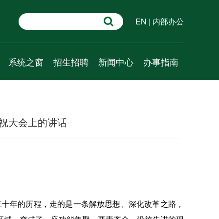
EN
|
内部办公
系统之窗
招生招聘
新闻中心
办事指南
学术速递
招生信息
新闻动态
行政管理
系统科学百问
人才招聘
通知公告
教学管理
庆祝大会上的讲话
系统科普
学术预告
科研管理
资源推介
成果速递
人事管理
视频课程
外事管理
财务管理
党建管理
放三十年的历程，走的是一条解放思想、深化改革之路，
学工管理