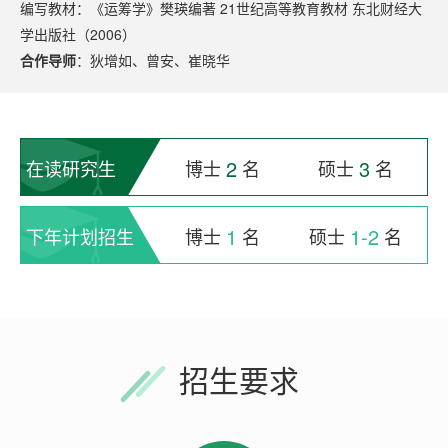
编写教材：《运筹学》樊瑛编著 21世纪高等教育教材 东北财经大
学出版社（2006）
合作导师
：
狄增如
、
曾安
、
崔晓华
2
3
在读研究生
博士
名
硕士
名
1
1-2
下年计划招生
博士
名
硕士
名
招生要求