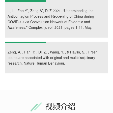
Li, L , Fan Y*, Zeng A*, Di Z 2021. "Understanding the
Anticontagion Process and Reopening of China during
COVID-19 via Coevolution Network of Epidemic and
Awareness," Complexity, vol. 2021, pages 1-11, May.
Zeng, A. , Fan, Y. , Di, Z. , Wang, Y. , & Havlin, S. . Fresh
teams are associated with original and multidisciplinary
research. Nature Human Behaviour.
视频介绍