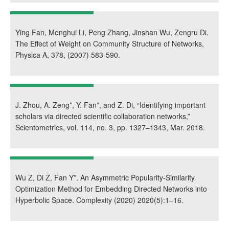
Ying Fan, Menghui Li, Peng Zhang, Jinshan Wu, Zengru Di.
The Effect of Weight on Community Structure of Networks,
Physica A, 378, (2007) 583-590.
J. Zhou, A. Zeng*, Y. Fan*, and Z. Di, “Identifying important
scholars via directed scientific collaboration networks,”
Scientometrics, vol. 114, no. 3, pp. 1327–1343, Mar. 2018.
Wu Z, Di Z, Fan Y*. An Asymmetric Popularity-Similarity
Optimization Method for Embedding Directed Networks into
Hyperbolic Space. Complexity (2020) 2020(5):1–16.