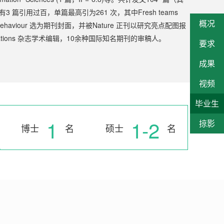
中有3 篇引用过百，单篇最高引为261 次，其中Fresh teams
概况
ature Human Behaviour 选为期刊封面，并被Nature 正刊以研究亮点配图报
 Communications 杂志学术编辑，10余种国际知名期刊的审稿人。
要求
成果
视频
毕业生
1
1-2
掠影
博士
名
硕士
名