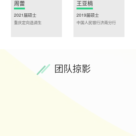
周蕾
王亚楠
2021届硕士
2019届硕士
重庆定向选调生
中国人民银行济南分行
团队掠影