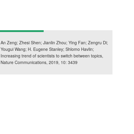
An Zeng; Zhesi Shen; Jianlin Zhou; Ying Fan; Zengru Di;
Yougui Wang; H. Eugene Stanley; Shlomo Havlin;
Increasing trend of scientists to switch between topics,
Nature Communications, 2019, 10: 3439