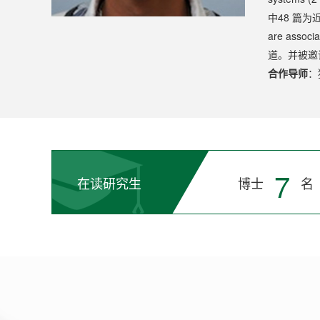
中48 篇为近
are assoc
道。并被邀请担任
合作导师
：
7
在读研究生
博士
名