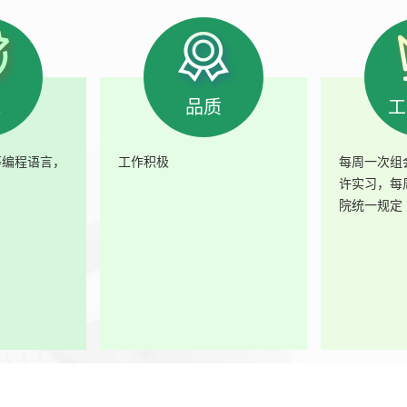
能
品质
工
on等编程语言，
工作积极
每周一次组
许实习，每
院统一规定