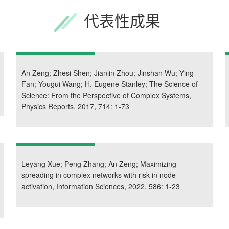
代表性成果
An Zeng; Zhesi Shen; Jianlin Zhou; Jinshan Wu; Ying
Fan; Yougui Wang; H. Eugene Stanley; The Science of
Science: From the Perspective of Complex Systems,
Physics Reports, 2017, 714: 1-73
Leyang Xue; Peng Zhang; An Zeng; Maximizing
spreading in complex networks with risk in node
activation, Information Sciences, 2022, 586: 1-23