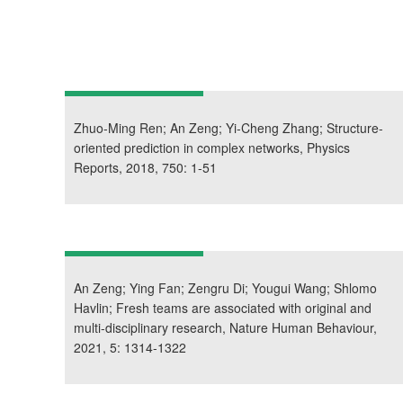
Zhuo-Ming Ren; An Zeng; Yi-Cheng Zhang; Structure-
oriented prediction in complex networks, Physics
Reports, 2018, 750: 1-51
An Zeng; Ying Fan; Zengru Di; Yougui Wang; Shlomo
Havlin; Fresh teams are associated with original and
multi-disciplinary research, Nature Human Behaviour,
2021, 5: 1314-1322