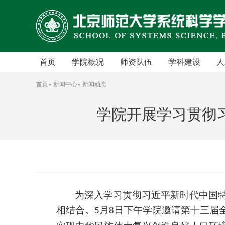
首页
学院概况
师资队伍
学科建设
人
学院简介
人才项目
学科简介
首页
»
新闻中心
» 新闻动态
院长致辞
专职教师
发展规划
学院开展学习贯彻
历史沿革
复杂系统国际科学中心
研究集群
党政班子
访问学者
研究方向
群团组织
工程实验人员
国际交流
学术管理
行政人员
工作机构
博士后
为深入学习贯彻习近平新时代中国
学院章程
退休人员
相结合。
月
日下午学院邀请第十三届
5
8