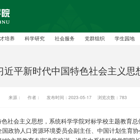
才培养
科学研究
社会服务
党群组织
学生园地
本科生
学术机构
党员之家
学术硕士
研究成果
教工之家
习近平新时代中国特色社会主义思
学术博士
学术交流
专业硕士
学术报告
来源：
作者：
发布时间：2023-05-17
浏览次数：
783
特色社会主义思想，系统科学学院对标学校主题教育总
全国政协人口资源环境委员会副主任、中国计划生育协