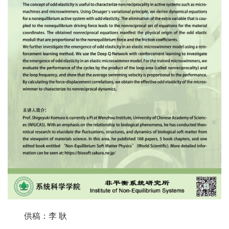
供稿：李 耿