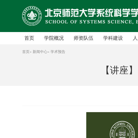
首页
学院概况
师资队伍
学科建设
人
学院简介
人才项目
学科简介
首页
»
新闻中心
» 学术预告
院长致辞
专职教师
发展规划
【讲座】
历史沿革
复杂系统国际科学中心
研究集群
党政班子
访问学者
研究方向
群团组织
工程实验人员
国际交流
学术管理
行政人员
工作机构
博士后
学院章程
退休人员