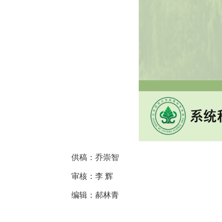
供稿：乔崇智
审核：李 辉
编辑：郝林青