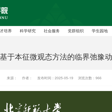
才培养
科学研究
社会服务
党群组织
学生园地
本科生
学术机构
党员之家
学术硕士
研究成果
教工之家
基于本征微观态方法的临界弛豫
学术博士
学术交流
专业硕士
学术报告
来源：
作者：
发布时间：2025-05-19
浏览次数：
966