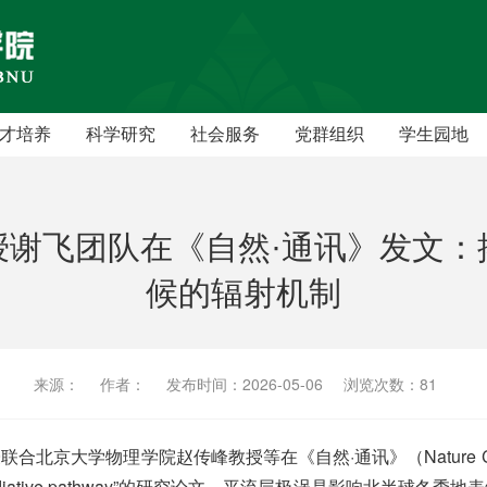
才培养
科学研究
社会服务
党群组织
学生园地
本科生
学术机构
党员之家
学术硕士
研究成果
教工之家
授谢飞团队在《自然·通讯》发文：
学术博士
学术交流
候的辐射机制
专业硕士
学术报告
来源：
作者：
发布时间：2026-05-06
浏览次数：
81
学物理学院赵传峰教授等在《自然·通讯》（Nature Communicat
 climate via a radiative pathway”的研究论文。平流层极