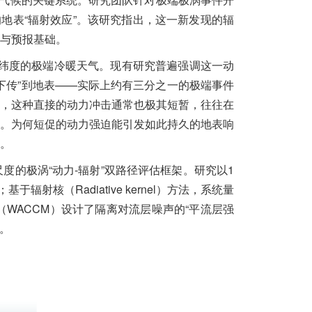
地表“辐射效应”。该研究指出，这一新发现的辐
与预报基础。
高纬度的极端冷暖天气。现有研究普遍强调这一动
下传”到地表——实际上约有三分之一的极端事件
，这种直接的动力冲击通常也极其短暂，往往在
。为何短促的动力强迫能引发如此持久的地表响
。
的极涡“动力-辐射”双路径评估框架。研究以1
射核（Radiative kernel）方法，系统量
WACCM）设计了隔离对流层噪声的“平流层强
。