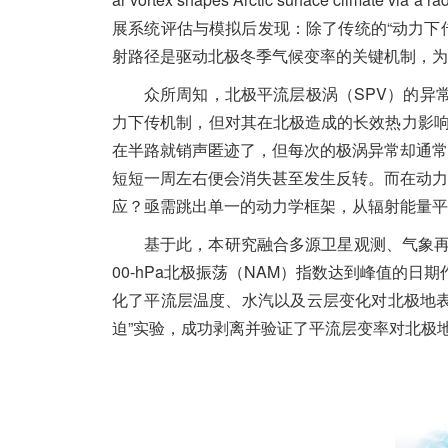
展系统评估与模拟后发现：除了传统的“动力下
射路径是驱动北极冬季气候变率的关键机制，为
众所周知，北极平流层极涡（SPV）的异
力下传机制，但对其在北极造成的长效热力影响
在半路就销声匿迹了，但每次的极涡异常却通常
短短一周左右便会消失甚至发生反转。而在动力
应？亟需跳出单一的动力学框架，从辐射能量平
基于此，本研究融合多源卫星观测、气象再
00-hPa北极振荡（NAM）指数达到峰值的日期作
化了平流层温度、水汽以及云层变化对北极地表
迫”实验，成功剥离并验证了平流层变率对北极