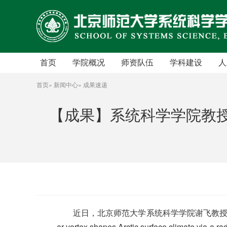
首页
学院概况
师资队伍
学科建设
人
学院简介
人才项目
学科简介
首页
»
新闻中心
» 成果速递
院长致辞
专职教师
发展规划
【成果】系统科学学院教
历史沿革
复杂系统国际科学中心
研究集群
党政班子
访问学者
研究方向
群团组织
工程实验人员
国际交流
学术管理
行政人员
工作机构
博士后
学院章程
退休人员
近日，北京师范大学系统科学学院谢飞教授联合北京大
ar vortex shapes Arctic surface