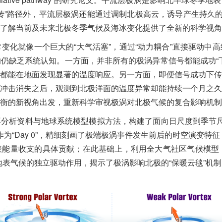
传”路径外，平流层极涡还能通过调制北极高云，诱导产生持久的
了解当前及未来北极冬季气候及海冰变化提供了全新的科学视角
常变化就像一个巨大的“大气活塞”，通过“动力耦合”直接驱动中
仍缺乏系统认知。一方面，并非所有的极涡异常信号都能成功“
都能在地面发现显著的温度响应。另一方面，即便信号成功下传
冲击消失之后，观测到北极洋面的温度异常却能持续一个月之久
衡的新视角出发，重新科学审视极涡对北极气候的复合影响机制
分析资料与地球系统模型模拟方法，构建了面向日尺度到季节尺度
为“Day 0”，精细刻画了极端极涡事件发生前后的时空演变特征；基于辐
能量收支的具体贡献；在此基础上，利用全大气社区气候模型（
地表气候的独立驱动作用，揭示了极涡影响北极的“保暖云毯”机制