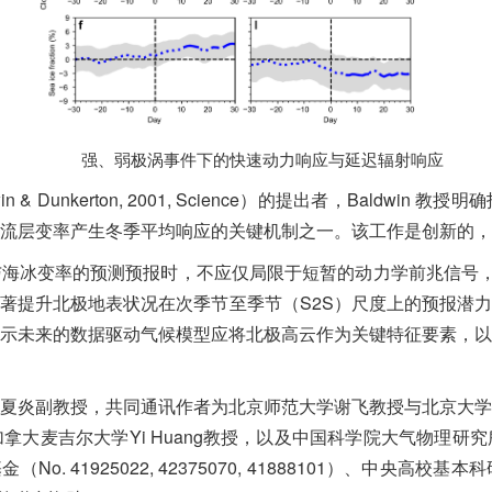
强、弱极涡事件下的快速动力响应与延迟辐射响应
& Dunkerton, 2001, Science）的提出者，Baldw
流层变率产生冬季平均响应的关键机制之一。该工作是创新的，
海冰变率的预测预报时，不应仅局限于短暂的动力学前兆信号，
著提升北极地表状况在次季节至季节（S2S）尺度上的预报潜
提示未来的数据驱动气候模型应将北极高云作为关键特征要素，以更
夏炎副教授，共同通讯作者为北京师范大学谢飞教授与北京大学
拿大麦吉尔大学Yi Huang教授，以及中国科学院大气物理研
学基金（No. 41925022, 42375070, 41888101）、