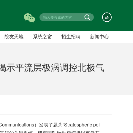
EN
院友天地
系统之窗
招生招聘
新闻中心
招生信息
新闻动态
人才招聘
通知公告
揭示平流层极涡调控北极气
学术预告
成果速递
宣传橱窗
常用下载
ions）发表了题为“Stratospheric pol
涡是影响北半球冬季地表气候的关键系统。研究团队针对极端极涡事件开