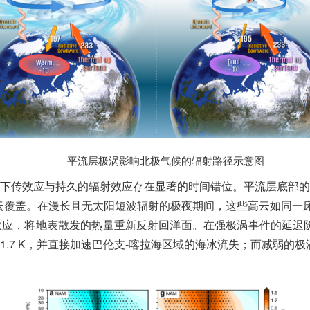
平流层极涡影响北极气候的辐射路径示意图
下传效应与持久的辐射效应存在显著的时间错位。平流层底部的
上的高云覆盖。在漫长且无太阳短波辐射的极夜期间，这些高云如同一
，将地表散发的热量重新反射回洋面。在强极涡事件的延迟阶段（D
.7 K，并直接加速巴伦支-喀拉海区域的海冰流失；而减弱的