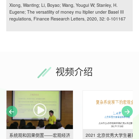
Xiong, Wanting; Li, Boyao; Wang, Yougui W; Stanley, H.
Eugene; The versatility of money mu ltiplier under Basel III
regulations, Finance Research Letters, 2020, 32: 0-101167
视频介绍
系统观和因果倒置——宏观经济
2021 北京优秀大学生暑期