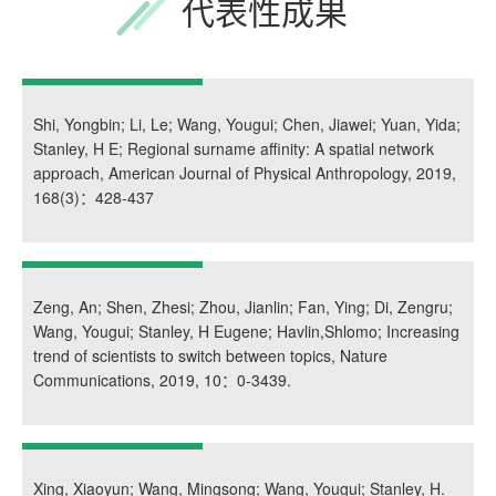
代表性成果
Shi, Yongbin; Li, Le; Wang, Yougui; Chen, Jiawei; Yuan, Yida;
Stanley, H E; Regional surname affinity: A spatial network
approach, American Journal of Physical Anthropology, 2019,
168(3)：428-437
Zeng, An; Shen, Zhesi; Zhou, Jianlin; Fan, Ying; Di, Zengru;
Wang, Yougui; Stanley, H Eugene; Havlin,Shlomo; Increasing
trend of scientists to switch between topics, Nature
Communications, 2019, 10：0-3439.
Xing, Xiaoyun; Wang, Mingsong; Wang, Yougui; Stanley, H.