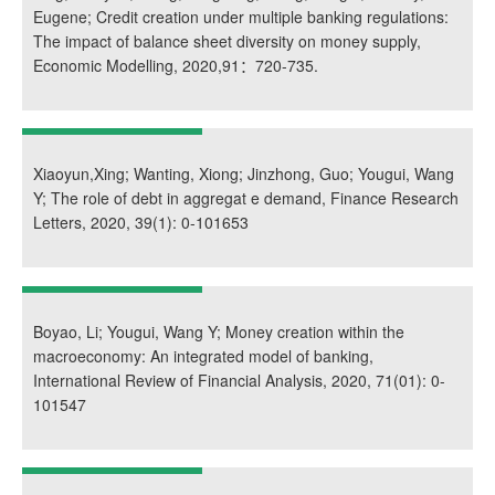
Eugene; Credit creation under multiple banking regulations:
The impact of balance sheet diversity on money supply,
Economic Modelling, 2020,91：720-735.
Xiaoyun,Xing; Wanting, Xiong; Jinzhong, Guo; Yougui, Wang
Y; The role of debt in aggregat e demand, Finance Research
Letters, 2020, 39(1): 0-101653
Boyao, Li; Yougui, Wang Y; Money creation within the
macroeconomy: An integrated model of banking,
International Review of Financial Analysis, 2020, 71(01): 0-
101547